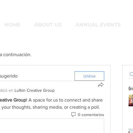
HOME
ABOUT US
ANNUAL EVENTS
 a continuación.
 sugerido
Unirse
Gr
licó en
Lufkin Creative Group
reative Group
! A space for us to connect and share 
 your thoughts, sharing media, or creating a poll.
0 comentarios